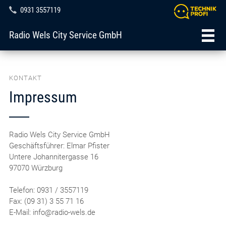
0931 3557119
Radio Wels City Service GmbH
KONTAKT
Impressum
Radio Wels City Service GmbH
Geschäftsführer: Elmar Pfister
Untere Johannitergasse 16
97070 Würzburg
Telefon: 0931 / 3557119
Fax: (09 31) 3 55 71 16
E-Mail: info@radio-wels.de